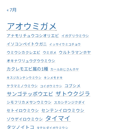
« 7月
アオウミガメ
アナモリチュウコシオリエビ
イガグリウミウシ
イソコンペイトウガニ
イッサイウミコチョウ
ウミウシカクレエビ
ウルトラマンホヤ
ウミガメ
オキナワリュウグウウミウシ
カクレモエビ属の1種
カールおじさんホヤ
キスジカンテンウミウシ
キンメモドキ
コブシメ
ケラマミノウミウシ
コイボウミウシ
ザトウクジラ
サンゴテッポウエビ
シモフリカメサンウミウシ
スカシテンジクダイ
センテンイロウミウシ
セトイロウミウシ
タイマイ
ゾウゲイロウミウシ
タツノイトコ
タテヒダイボウミウシ