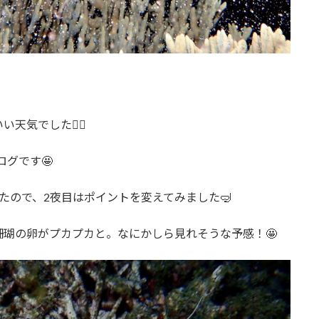
気でした🙆‍♂️
ログです🤩
たので、2夜目はポイントを変えてみました🤿
瑚の卵がプカプカと。なにかしら見れそうな予感！🤩