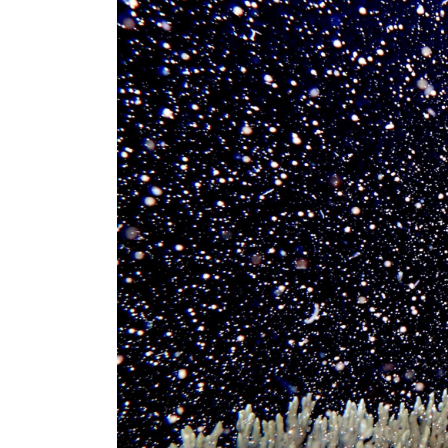
日
時
: