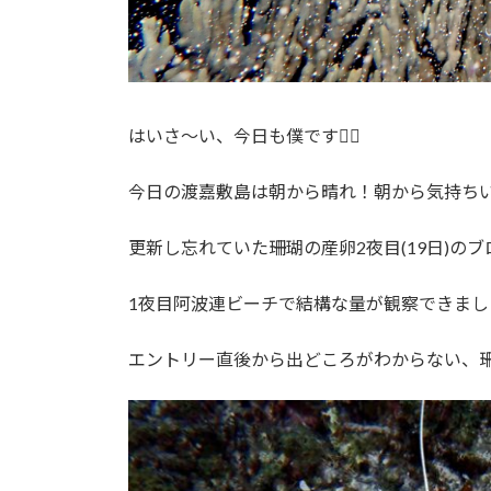
はいさ〜い、今日も僕です🙋‍♂️
今日の渡嘉敷島は朝から晴れ！朝から気持ちいい天
更新し忘れていた珊瑚の産卵2夜目(19日)のブ
1夜目阿波連ビーチで結構な量が観察できまし
エントリー直後から出どころがわからない、珊