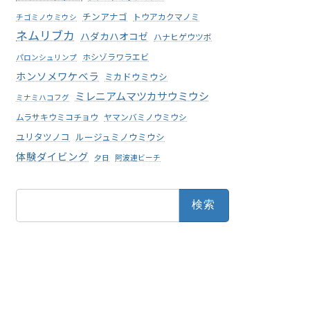
チンアナゴ
トウアカクマノミ
チゴミノウミウシ
ネムリブカ
ハダカハオコゼ
ハナヒゲウツボ
ホシゾラワラエビ
パロンシュリンプ
ホンソメワケベラ
ミカドウミウシ
ミレニアムマツカサウミウシ
ミナミハコフグ
ムラサキウミコチョウ
ヤマンバミノウミウシ
ユリタツノコ
ルージュミノウミウシ
体験ダイビング
夕日
阿波連ビーチ
検
索: