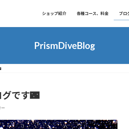
ショップ紹介
各種コース、料金
ブロ
PrismDiveBlog

グです🌃
きー