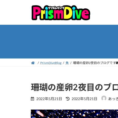
コ
ナ
ン
ビ
テ
ゲ
ン
ー
ツ
シ
へ
ョ
ス
ン
キ
に
ッ
移
プ
動
PrismDiveBlog
魚
珊瑚の産卵2夜目のブログです
珊瑚の産卵2夜目のブロ
最
2022年5月21日
2022年5月21日
あっ
終
更
新