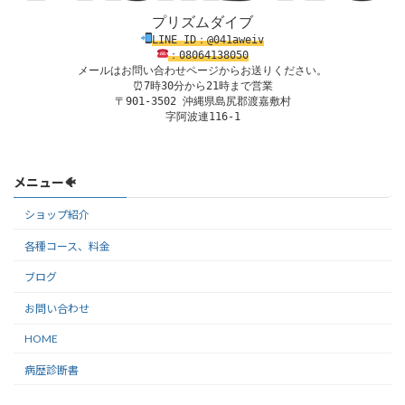
プリズムダイブ
LINE ID：@041aweiv
：08
0
64138
050
メールはお問い合わせページからお送りください。
⏰7時30分から21時まで営業

〒901-3502 沖縄県島尻郡渡嘉敷村

字阿波連116-1
メニュー🐠
ショップ紹介
各種コース、料金
ブログ
お問い合わせ
HOME
病歴診断書