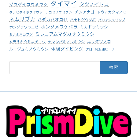
タイマイ
タツノイトコ
ゾウゲイロウミウシ
チンアナゴ
トウアカクマノミ
タテヒダイボウミウシ
チゴミノウミウシ
ネムリブカ
ハダカハオコゼ
ハナヒゲウツボ
パロンシュリンプ
ホンソメワケベラ
ミカドウミウシ
ホシゾラワラエビ
ミレニアムマツカサウミウシ
ミナミハコフグ
ユリタツノコ
ムラサキウミコチョウ
ヤマンバミノウミウシ
体験ダイビング
ルージュミノウミウシ
夕日
阿波連ビーチ
検
索: