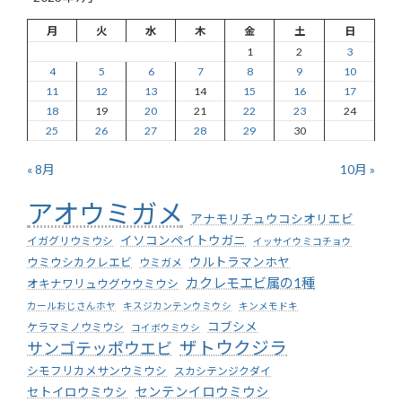
月
火
水
木
金
土
日
1
2
3
4
5
6
7
8
9
10
11
12
13
14
15
16
17
18
19
20
21
22
23
24
25
26
27
28
29
30
« 8月
10月 »
アオウミガメ
アナモリチュウコシオリエビ
イソコンペイトウガニ
イガグリウミウシ
イッサイウミコチョウ
ウミウシカクレエビ
ウルトラマンホヤ
ウミガメ
カクレモエビ属の1種
オキナワリュウグウウミウシ
カールおじさんホヤ
キスジカンテンウミウシ
キンメモドキ
コブシメ
ケラマミノウミウシ
コイボウミウシ
ザトウクジラ
サンゴテッポウエビ
シモフリカメサンウミウシ
スカシテンジクダイ
センテンイロウミウシ
セトイロウミウシ