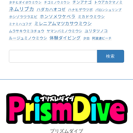
チンアナゴ
トウアカクマノミ
タテヒダイボウミウシ
チゴミノウミウシ
ネムリブカ
ハダカハオコゼ
ハナヒゲウツボ
パロンシュリンプ
ホンソメワケベラ
ミカドウミウシ
ホシゾラワラエビ
ミレニアムマツカサウミウシ
ミナミハコフグ
ユリタツノコ
ムラサキウミコチョウ
ヤマンバミノウミウシ
体験ダイビング
ルージュミノウミウシ
夕日
阿波連ビーチ
検
索:
プリズムダイブ