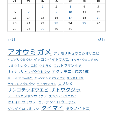
月
火
水
木
金
土
日
1
2
3
4
5
6
7
8
9
10
11
12
13
14
15
16
17
18
19
20
21
22
23
24
25
26
27
28
29
30
31
« 4月
6月 »
アオウミガメ
アナモリチュウコシオリエビ
イソコンペイトウガニ
イガグリウミウシ
イッサイウミコチョウ
ウミウシカクレエビ
ウルトラマンホヤ
ウミガメ
カクレモエビ属の1種
オキナワリュウグウウミウシ
カールおじさんホヤ
キスジカンテンウミウシ
キンメモドキ
コブシメ
ケラマミノウミウシ
コイボウミウシ
ザトウクジラ
サンゴテッポウエビ
シモフリカメサンウミウシ
スカシテンジクダイ
センテンイロウミウシ
セトイロウミウシ
タイマイ
タツノイトコ
ゾウゲイロウミウシ