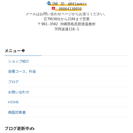
LINE ID：@041aweiv
：08
0
64138
050
メールはお問い合わせページからお送りください。
⏰7時30分から21時まで営業

〒901-3502 沖縄県島尻郡渡嘉敷村

字阿波連116-1
メニュー🐠
ショップ紹介
各種コース、料金
ブログ
お問い合わせ
HOME
病歴診断書
ブログ更新中✍️