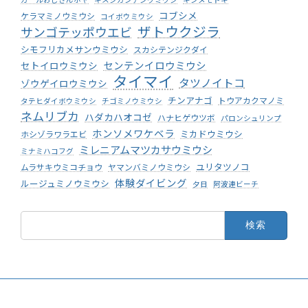
コブシメ
ケラマミノウミウシ
コイボウミウシ
ザトウクジラ
サンゴテッポウエビ
シモフリカメサンウミウシ
スカシテンジクダイ
センテンイロウミウシ
セトイロウミウシ
タイマイ
タツノイトコ
ゾウゲイロウミウシ
チンアナゴ
トウアカクマノミ
タテヒダイボウミウシ
チゴミノウミウシ
ネムリブカ
ハダカハオコゼ
ハナヒゲウツボ
パロンシュリンプ
ホンソメワケベラ
ミカドウミウシ
ホシゾラワラエビ
ミレニアムマツカサウミウシ
ミナミハコフグ
ユリタツノコ
ムラサキウミコチョウ
ヤマンバミノウミウシ
体験ダイビング
ルージュミノウミウシ
夕日
阿波連ビーチ
検
索: