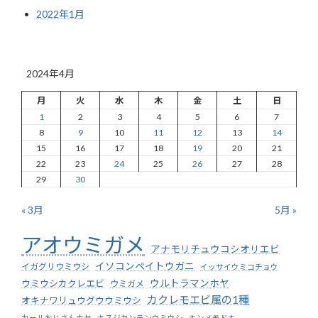
2022年1月
2024年4月
月
火
水
木
金
土
日
1
2
3
4
5
6
7
8
9
10
11
12
13
14
15
16
17
18
19
20
21
22
23
24
25
26
27
28
29
30
« 3月
5月 »
アオウミガメ
アナモリチュウコシオリエビ
イソコンペイトウガニ
イガグリウミウシ
イッサイウミコチョウ
ウミウシカクレエビ
ウルトラマンホヤ
ウミガメ
カクレモエビ属の1種
オキナワリュウグウウミウシ
カールおじさんホヤ
キスジカンテンウミウシ
キンメモドキ