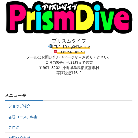
プリズムダイブ
LINE ID：@041aweiv
：08
0
64138
050
メールはお問い合わせページからお送りください。
⏰7時30分から21時まで営業

〒901-3502 沖縄県島尻郡渡嘉敷村

字阿波連116-1
メニュー🐠
ショップ紹介
各種コース、料金
ブログ