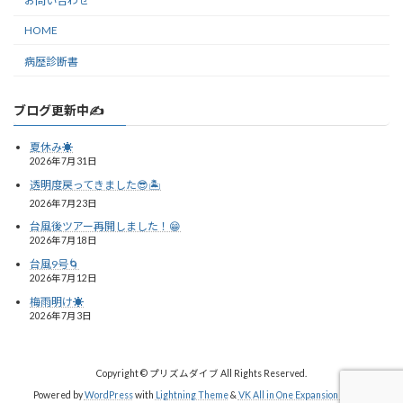
お問い合わせ
HOME
病歴診断書
ブログ更新中✍️
夏休み☀️
2026年7月31日
透明度戻ってきました😎🏝️
2026年7月23日
台風後ツアー再開しました！😁
2026年7月18日
台風9号🌀
2026年7月12日
梅雨明け☀️
2026年7月3日
Copyright © プリズムダイブ All Rights Reserved.
Powered by
WordPress
with
Lightning Theme
&
VK All in One Expansion Unit
by