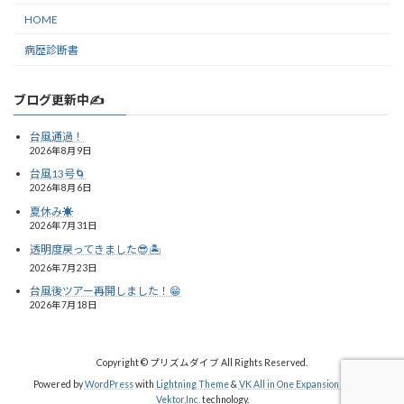
HOME
病歴診断書
ブログ更新中✍️
台風通過！
2026年8月9日
台風13号🌀
2026年8月6日
夏休み☀️
2026年7月31日
透明度戻ってきました😎🏝️
2026年7月23日
台風後ツアー再開しました！😁
2026年7月18日
Copyright © プリズムダイブ All Rights Reserved.
Powered by
WordPress
with
Lightning Theme
&
VK All in One Expansion Unit
by
Vektor,Inc.
technology.