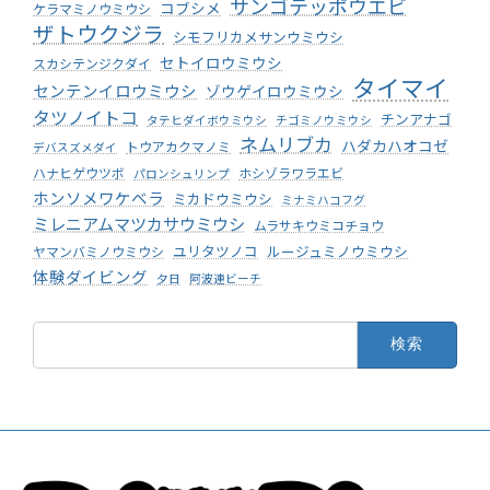
サンゴテッポウエビ
コブシメ
ケラマミノウミウシ
ザトウクジラ
シモフリカメサンウミウシ
セトイロウミウシ
スカシテンジクダイ
タイマイ
センテンイロウミウシ
ゾウゲイロウミウシ
タツノイトコ
チンアナゴ
タテヒダイボウミウシ
チゴミノウミウシ
ネムリブカ
ハダカハオコゼ
トウアカクマノミ
デバスズメダイ
ハナヒゲウツボ
ホシゾラワラエビ
パロンシュリンプ
ホンソメワケベラ
ミカドウミウシ
ミナミハコフグ
ミレニアムマツカサウミウシ
ムラサキウミコチョウ
ユリタツノコ
ルージュミノウミウシ
ヤマンバミノウミウシ
体験ダイビング
夕日
阿波連ビーチ
検
索: