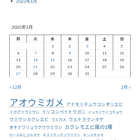
2022年1月
2025年1月
月
火
水
木
金
土
日
1
2
3
4
5
6
7
8
9
10
11
12
13
14
15
16
17
18
19
20
21
22
23
24
25
26
27
28
29
30
31
« 12月
2月 »
アオウミガメ
アナモリチュウコシオリエビ
イソコンペイトウガニ
イガグリウミウシ
イッサイウミコチョウ
ウミウシカクレエビ
ウルトラマンホヤ
ウミガメ
カクレモエビ属の1種
オキナワリュウグウウミウシ
カールおじさんホヤ
キスジカンテンウミウシ
キンメモドキ