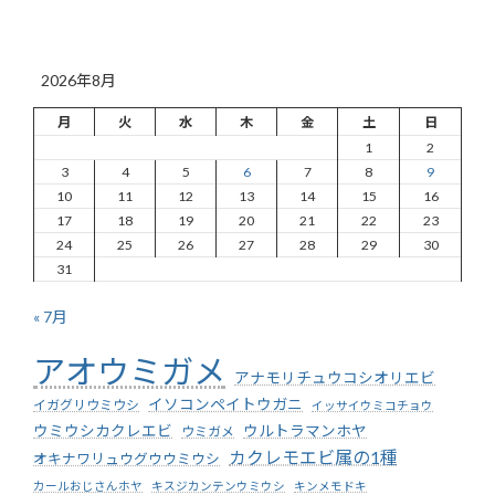
2026年8月
月
火
水
木
金
土
日
1
2
3
4
5
6
7
8
9
10
11
12
13
14
15
16
17
18
19
20
21
22
23
24
25
26
27
28
29
30
31
« 7月
アオウミガメ
アナモリチュウコシオリエビ
イソコンペイトウガニ
イガグリウミウシ
イッサイウミコチョウ
ウミウシカクレエビ
ウルトラマンホヤ
ウミガメ
カクレモエビ属の1種
オキナワリュウグウウミウシ
カールおじさんホヤ
キスジカンテンウミウシ
キンメモドキ