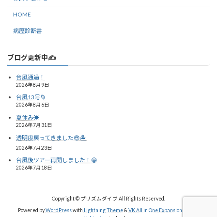
HOME
病歴診断書
ブログ更新中✍️
台風通過！
2026年8月9日
台風13号🌀
2026年8月6日
夏休み☀️
2026年7月31日
透明度戻ってきました😎🏝️
2026年7月23日
台風後ツアー再開しました！😁
2026年7月18日
Copyright © プリズムダイブ All Rights Reserved.
Powered by
WordPress
with
Lightning Theme
&
VK All in One Expansion Unit
by