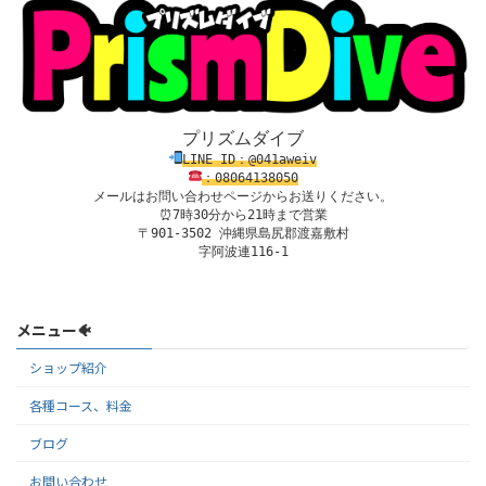
プリズムダイブ
LINE ID：@041aweiv
：08
0
64138
050
メールはお問い合わせページからお送りください。
⏰7時30分から21時まで営業

〒901-3502 沖縄県島尻郡渡嘉敷村

字阿波連116-1
メニュー🐠
ショップ紹介
各種コース、料金
ブログ
お問い合わせ