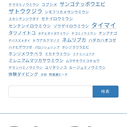
サンゴテッポウエビ
コブシメ
ケラマミノウミウシ
ザトウクジラ
シモフリカメサンウミウシ
セトイロウミウシ
スカシテンジクダイ
タイマイ
センテンイロウミウシ
ゾウゲイロウミウシ
タツノイトコ
チンアナゴ
タテヒダイボウミウシ
チゴミノウミウシ
ネムリブカ
ハダカハオコゼ
トウアカクマノミ
デバスズメダイ
ハナヒゲウツボ
ホシゾラワラエビ
パロンシュリンプ
ホンソメワケベラ
ミカドウミウシ
ミナミハコフグ
ミレニアムマツカサウミウシ
ムラサキウミコチョウ
ユリタツノコ
ルージュミノウミウシ
ヤマンバミノウミウシ
体験ダイビング
夕日
阿波連ビーチ
検
索: