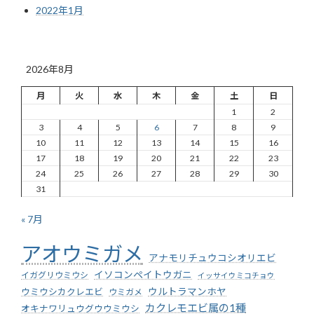
2022年1月
2026年8月
月
火
水
木
金
土
日
1
2
3
4
5
6
7
8
9
10
11
12
13
14
15
16
17
18
19
20
21
22
23
24
25
26
27
28
29
30
31
« 7月
アオウミガメ
アナモリチュウコシオリエビ
イソコンペイトウガニ
イガグリウミウシ
イッサイウミコチョウ
ウミウシカクレエビ
ウルトラマンホヤ
ウミガメ
カクレモエビ属の1種
オキナワリュウグウウミウシ