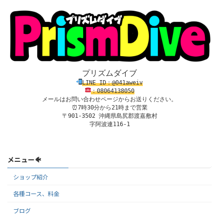
プリズムダイブ
LINE ID：@041aweiv
：08
0
64138
050
メールはお問い合わせページからお送りください。
⏰7時30分から21時まで営業

〒901-3502 沖縄県島尻郡渡嘉敷村

字阿波連116-1
メニュー🐠
ショップ紹介
各種コース、料金
ブログ