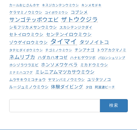
カールおじさんホヤ
キスジカンテンウミウシ
キンメモドキ
コブシメ
ケラマミノウミウシ
コイボウミウシ
ザトウクジラ
サンゴテッポウエビ
シモフリカメサンウミウシ
スカシテンジクダイ
センテンイロウミウシ
セトイロウミウシ
タイマイ
タツノイトコ
ゾウゲイロウミウシ
チンアナゴ
トウアカクマノミ
タテヒダイボウミウシ
チゴミノウミウシ
ネムリブカ
ハダカハオコゼ
ハナヒゲウツボ
パロンシュリンプ
ホンソメワケベラ
ミカドウミウシ
ホシゾラワラエビ
ミレニアムマツカサウミウシ
ミナミハコフグ
ユリタツノコ
ムラサキウミコチョウ
ヤマンバミノウミウシ
体験ダイビング
ルージュミノウミウシ
夕日
阿波連ビーチ
検
索: