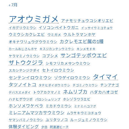
« 7月
アオウミガメ
アナモリチュウコシオリエビ
イソコンペイトウガニ
イガグリウミウシ
イッサイウミコチョウ
ウミウシカクレエビ
ウルトラマンホヤ
ウミガメ
カクレモエビ属の1種
オキナワリュウグウウミウシ
カールおじさんホヤ
キスジカンテンウミウシ
キンメモドキ
サンゴテッポウエビ
コブシメ
ケラマミノウミウシ
ザトウクジラ
シモフリカメサンウミウシ
セトイロウミウシ
スカシテンジクダイ
タイマイ
センテンイロウミウシ
ゾウゲイロウミウシ
タツノイトコ
チンアナゴ
タテヒダイボウミウシ
チゴミノウミウシ
ネムリブカ
ハダカハオコゼ
トウアカクマノミ
デバスズメダイ
ハナヒゲウツボ
ホシゾラワラエビ
パロンシュリンプ
ホンソメワケベラ
ミカドウミウシ
ミナミハコフグ
ミレニアムマツカサウミウシ
ムラサキウミコチョウ
ユリタツノコ
ルージュミノウミウシ
ヤマンバミノウミウシ
体験ダイビング
夕日
阿波連ビーチ