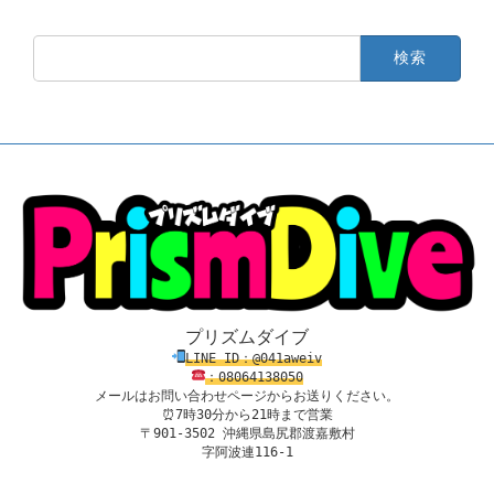
検
索:
プリズムダイブ
LINE ID：@041aweiv
：08
0
64138
050
メールはお問い合わせページからお送りください。
⏰7時30分から21時まで営業

〒901-3502 沖縄県島尻郡渡嘉敷村

字阿波連116-1