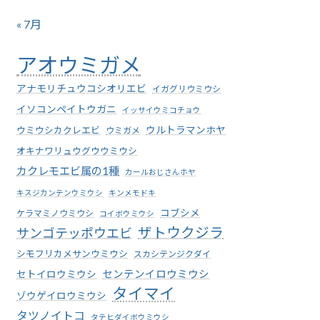
« 7月
アオウミガメ
アナモリチュウコシオリエビ
イガグリウミウシ
イソコンペイトウガニ
イッサイウミコチョウ
ウミウシカクレエビ
ウルトラマンホヤ
ウミガメ
オキナワリュウグウウミウシ
カクレモエビ属の1種
カールおじさんホヤ
キスジカンテンウミウシ
キンメモドキ
コブシメ
ケラマミノウミウシ
コイボウミウシ
ザトウクジラ
サンゴテッポウエビ
シモフリカメサンウミウシ
スカシテンジクダイ
センテンイロウミウシ
セトイロウミウシ
タイマイ
ゾウゲイロウミウシ
タツノイトコ
タテヒダイボウミウシ