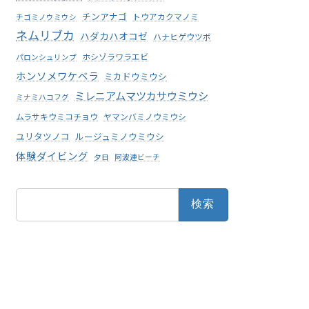
チンアナゴ
トウアカクマノミ
チゴミノウミウシ
ネムリブカ
ハダカハオコゼ
ハナヒゲウツボ
ホシゾラワラエビ
パロンシュリンプ
ホンソメワケベラ
ミカドウミウシ
ミレニアムマツカサウミウシ
ミナミハコフグ
ムラサキウミコチョウ
ヤマンバミノウミウシ
ユリタツノコ
ルージュミノウミウシ
体験ダイビング
夕日
阿波連ビーチ
検
索: