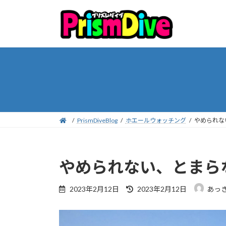
コ
ナ
ン
ビ
テ
ゲ
ン
ー
ツ
シ
へ
ョ
ス
ン
キ
に
ッ
移
プ
動
PrismDiveBlog
ホエールウォッチング
やめられな
やめられない、とまら
最
2023年2月12日
2023年2月12日
あっ
終
更
新