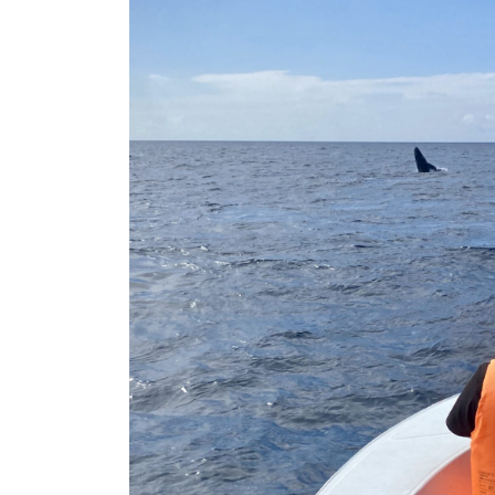
日
時
: