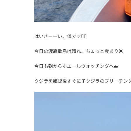
はいさーーい、僕です🙋‍♂️
今日の渡嘉敷島は晴れ、ちょっと雲あり☀️
今日も朝からホエールウォッチングへ🐋
クジラを確認後すぐに子クジラのブリーチング