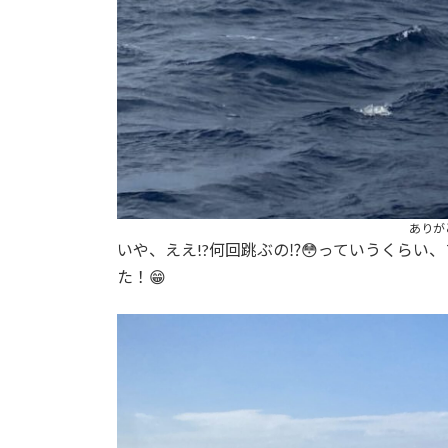
ありがと
いや、ええ!?何回跳ぶの⁉︎😳っていうくら
た！😁