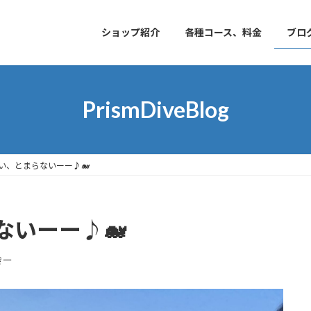
ショップ紹介
各種コース、料金
ブロ
PrismDiveBlog
い、とまらないーー♪🐋
ないーー♪🐋
きー