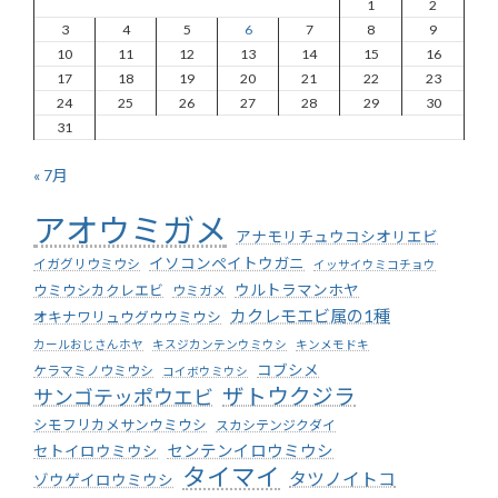
1
2
3
4
5
6
7
8
9
10
11
12
13
14
15
16
17
18
19
20
21
22
23
24
25
26
27
28
29
30
31
« 7月
アオウミガメ
アナモリチュウコシオリエビ
イソコンペイトウガニ
イガグリウミウシ
イッサイウミコチョウ
ウミウシカクレエビ
ウルトラマンホヤ
ウミガメ
カクレモエビ属の1種
オキナワリュウグウウミウシ
カールおじさんホヤ
キスジカンテンウミウシ
キンメモドキ
コブシメ
ケラマミノウミウシ
コイボウミウシ
ザトウクジラ
サンゴテッポウエビ
シモフリカメサンウミウシ
スカシテンジクダイ
センテンイロウミウシ
セトイロウミウシ
タイマイ
タツノイトコ
ゾウゲイロウミウシ