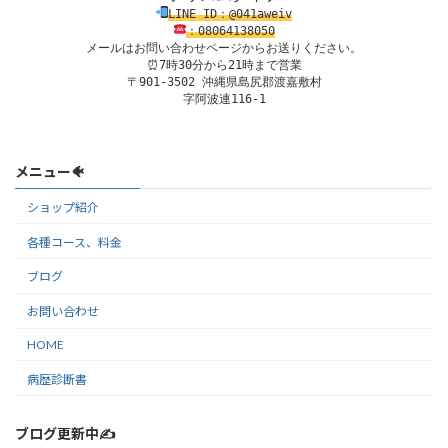
LINE ID：@041aweiv
：08
0
64138
050
メールはお問い合わせページからお送りください。
⏰7時30分から21時まで営業

〒901-3502 沖縄県島尻郡渡嘉敷村

字阿波連116-1
メニュー🐠
ショップ紹介
各種コース、料金
ブログ
お問い合わせ
HOME
病歴診断書
ブログ更新中✍️