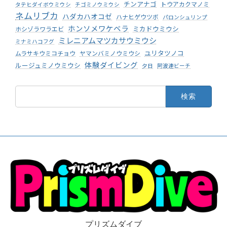
チンアナゴ
トウアカクマノミ
タテヒダイボウミウシ
チゴミノウミウシ
ネムリブカ
ハダカハオコゼ
ハナヒゲウツボ
パロンシュリンプ
ホンソメワケベラ
ミカドウミウシ
ホシゾラワラエビ
ミレニアムマツカサウミウシ
ミナミハコフグ
ユリタツノコ
ムラサキウミコチョウ
ヤマンバミノウミウシ
体験ダイビング
ルージュミノウミウシ
夕日
阿波連ビーチ
検
索:
プリズムダイブ