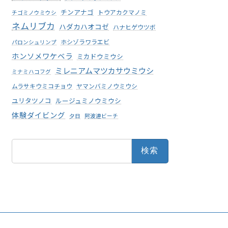
チンアナゴ
トウアカクマノミ
チゴミノウミウシ
ネムリブカ
ハダカハオコゼ
ハナヒゲウツボ
ホシゾラワラエビ
パロンシュリンプ
ホンソメワケベラ
ミカドウミウシ
ミレニアムマツカサウミウシ
ミナミハコフグ
ムラサキウミコチョウ
ヤマンバミノウミウシ
ユリタツノコ
ルージュミノウミウシ
体験ダイビング
夕日
阿波連ビーチ
検
索: