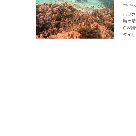
2025年
はいさ
時々晴
OW講
ダイ […