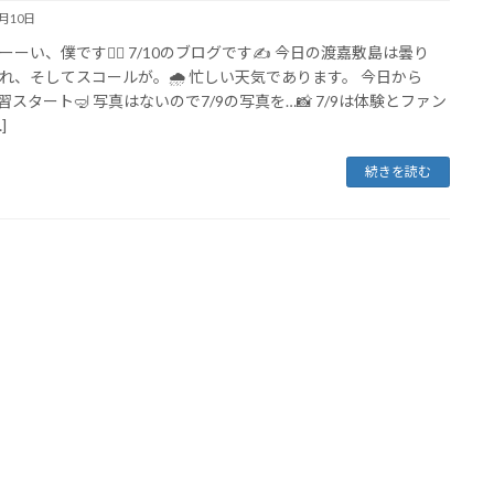
7月10日
ーーい、僕です🙋‍♂️ 7/10のブログです✍️ 今日の渡嘉敷島は曇り
れ、そしてスコールが。🌧️ 忙しい天気であります。 今日から
習スタート🤿 写真はないので7/9の写真を…📸 7/9は体験とファン
]
続きを読む