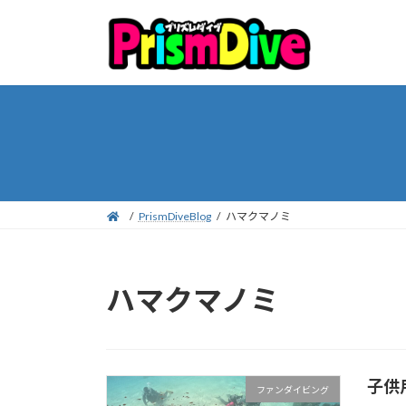
コ
ナ
ン
ビ
テ
ゲ
ン
ー
ツ
シ
へ
ョ
ス
ン
キ
に
ッ
移
プ
動
PrismDiveBlog
ハマクマノミ
ハマクマノミ
子供
ファンダイビング