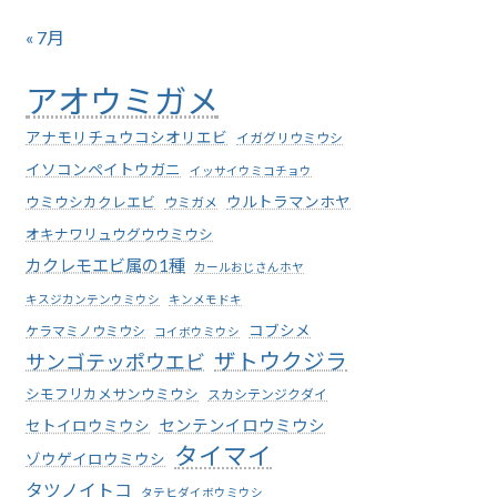
« 7月
アオウミガメ
アナモリチュウコシオリエビ
イガグリウミウシ
イソコンペイトウガニ
イッサイウミコチョウ
ウミウシカクレエビ
ウルトラマンホヤ
ウミガメ
オキナワリュウグウウミウシ
カクレモエビ属の1種
カールおじさんホヤ
キスジカンテンウミウシ
キンメモドキ
コブシメ
ケラマミノウミウシ
コイボウミウシ
ザトウクジラ
サンゴテッポウエビ
シモフリカメサンウミウシ
スカシテンジクダイ
センテンイロウミウシ
セトイロウミウシ
タイマイ
ゾウゲイロウミウシ
タツノイトコ
タテヒダイボウミウシ