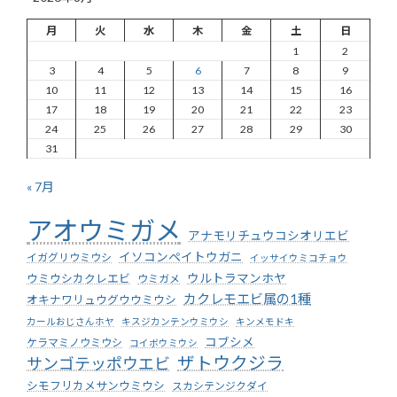
月
火
水
木
金
土
日
1
2
3
4
5
6
7
8
9
10
11
12
13
14
15
16
17
18
19
20
21
22
23
24
25
26
27
28
29
30
31
« 7月
アオウミガメ
アナモリチュウコシオリエビ
イソコンペイトウガニ
イガグリウミウシ
イッサイウミコチョウ
ウミウシカクレエビ
ウルトラマンホヤ
ウミガメ
カクレモエビ属の1種
オキナワリュウグウウミウシ
カールおじさんホヤ
キスジカンテンウミウシ
キンメモドキ
コブシメ
ケラマミノウミウシ
コイボウミウシ
ザトウクジラ
サンゴテッポウエビ
シモフリカメサンウミウシ
スカシテンジクダイ