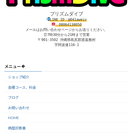
プリズムダイブ
LINE ID：@041aweiv
：08
0
64138
050
メールはお問い合わせページからお送りください。
⏰7時30分から21時まで営業

〒901-3502 沖縄県島尻郡渡嘉敷村

字阿波連116-1
メニュー🐠
ショップ紹介
各種コース、料金
ブログ
お問い合わせ
HOME
病歴診断書