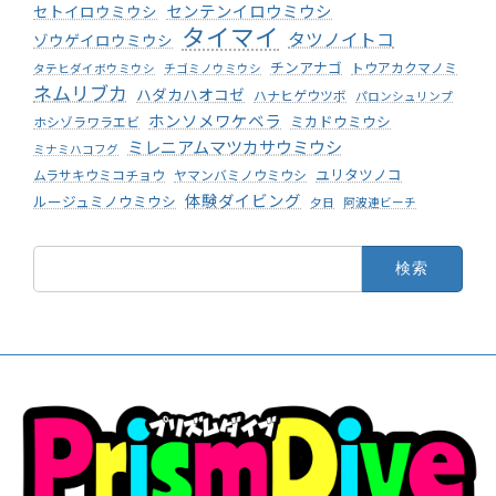
センテンイロウミウシ
セトイロウミウシ
タイマイ
タツノイトコ
ゾウゲイロウミウシ
チンアナゴ
トウアカクマノミ
タテヒダイボウミウシ
チゴミノウミウシ
ネムリブカ
ハダカハオコゼ
ハナヒゲウツボ
パロンシュリンプ
ホンソメワケベラ
ミカドウミウシ
ホシゾラワラエビ
ミレニアムマツカサウミウシ
ミナミハコフグ
ユリタツノコ
ムラサキウミコチョウ
ヤマンバミノウミウシ
体験ダイビング
ルージュミノウミウシ
夕日
阿波連ビーチ
検
索: