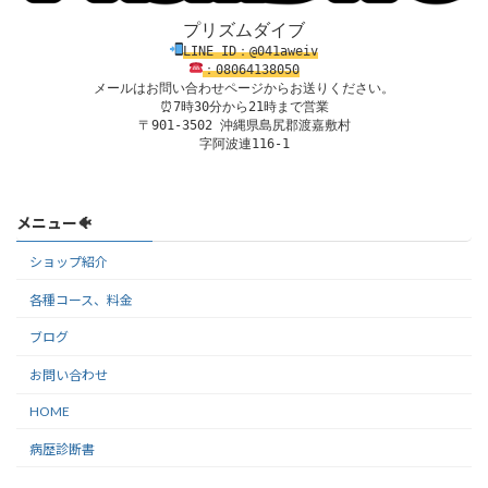
プリズムダイブ
LINE ID：@041aweiv
：08
0
64138
050
メールはお問い合わせページからお送りください。
⏰7時30分から21時まで営業

〒901-3502 沖縄県島尻郡渡嘉敷村

字阿波連116-1
メニュー🐠
ショップ紹介
各種コース、料金
ブログ
お問い合わせ
HOME
病歴診断書