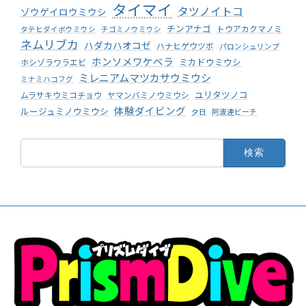
タイマイ
タツノイトコ
ゾウゲイロウミウシ
チンアナゴ
トウアカクマノミ
タテヒダイボウミウシ
チゴミノウミウシ
ネムリブカ
ハダカハオコゼ
ハナヒゲウツボ
パロンシュリンプ
ホンソメワケベラ
ミカドウミウシ
ホシゾラワラエビ
ミレニアムマツカサウミウシ
ミナミハコフグ
ユリタツノコ
ムラサキウミコチョウ
ヤマンバミノウミウシ
体験ダイビング
ルージュミノウミウシ
夕日
阿波連ビーチ
検
索: