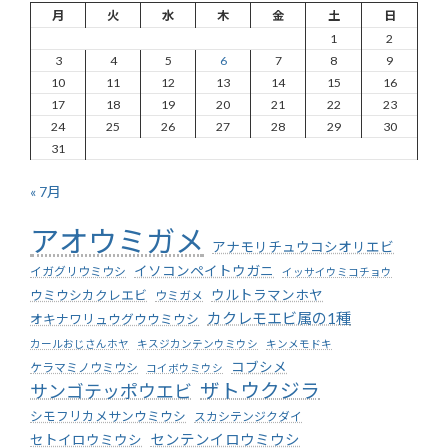
月
火
水
木
金
土
日
1
2
3
4
5
6
7
8
9
10
11
12
13
14
15
16
17
18
19
20
21
22
23
24
25
26
27
28
29
30
31
« 7月
アオウミガメ
アナモリチュウコシオリエビ
イソコンペイトウガニ
イガグリウミウシ
イッサイウミコチョウ
ウミウシカクレエビ
ウルトラマンホヤ
ウミガメ
カクレモエビ属の1種
オキナワリュウグウウミウシ
カールおじさんホヤ
キスジカンテンウミウシ
キンメモドキ
コブシメ
ケラマミノウミウシ
コイボウミウシ
ザトウクジラ
サンゴテッポウエビ
シモフリカメサンウミウシ
スカシテンジクダイ
センテンイロウミウシ
セトイロウミウシ