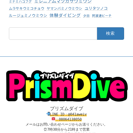
ミレニアムマツカサウミウシ
ミナミハコフグ
ユリタツノコ
ムラサキウミコチョウ
ヤマンバミノウミウシ
体験ダイビング
ルージュミノウミウシ
夕日
阿波連ビーチ
検
索:
プリズムダイブ
LINE ID：@041aweiv
：08
0
64138
050
メールはお問い合わせページからお送りください。
⏰7時30分から21時まで営業
