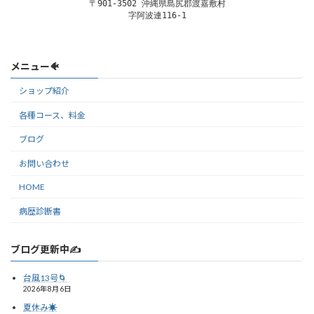
〒901-3502 沖縄県島尻郡渡嘉敷村

字阿波連116-1
メニュー🐠
ショップ紹介
各種コース、料金
ブログ
お問い合わせ
HOME
病歴診断書
ブログ更新中✍️
台風13号🌀
2026年8月6日
夏休み☀️