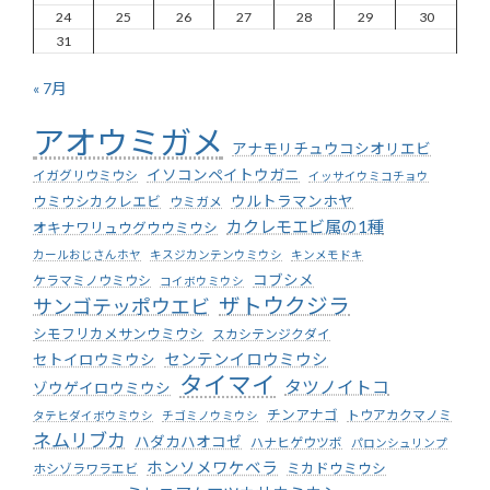
24
25
26
27
28
29
30
31
« 7月
アオウミガメ
アナモリチュウコシオリエビ
イソコンペイトウガニ
イガグリウミウシ
イッサイウミコチョウ
ウミウシカクレエビ
ウルトラマンホヤ
ウミガメ
カクレモエビ属の1種
オキナワリュウグウウミウシ
カールおじさんホヤ
キスジカンテンウミウシ
キンメモドキ
コブシメ
ケラマミノウミウシ
コイボウミウシ
ザトウクジラ
サンゴテッポウエビ
シモフリカメサンウミウシ
スカシテンジクダイ
センテンイロウミウシ
セトイロウミウシ
タイマイ
タツノイトコ
ゾウゲイロウミウシ
チンアナゴ
トウアカクマノミ
タテヒダイボウミウシ
チゴミノウミウシ
ネムリブカ
ハダカハオコゼ
ハナヒゲウツボ
パロンシュリンプ
ホンソメワケベラ
ミカドウミウシ
ホシゾラワラエビ