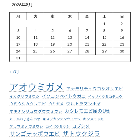
2026年8月
月
火
水
木
金
土
日
1
2
3
4
5
6
7
8
9
10
11
12
13
14
15
16
17
18
19
20
21
22
23
24
25
26
27
28
29
30
31
« 7月
アオウミガメ
アナモリチュウコシオリエビ
イソコンペイトウガニ
イガグリウミウシ
イッサイウミコチョウ
ウミウシカクレエビ
ウルトラマンホヤ
ウミガメ
カクレモエビ属の1種
オキナワリュウグウウミウシ
カールおじさんホヤ
キスジカンテンウミウシ
キンメモドキ
コブシメ
ケラマミノウミウシ
コイボウミウシ
ザトウクジラ
サンゴテッポウエビ