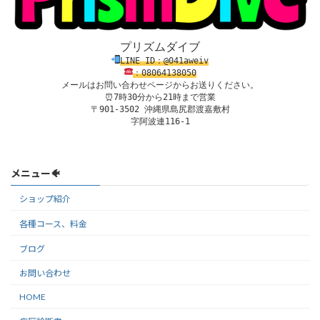
プリズムダイブ
LINE ID：@041aweiv
：08
0
64138
050
メールはお問い合わせページからお送りください。
⏰7時30分から21時まで営業

〒901-3502 沖縄県島尻郡渡嘉敷村

字阿波連116-1
メニュー🐠
ショップ紹介
各種コース、料金
ブログ
お問い合わせ
HOME