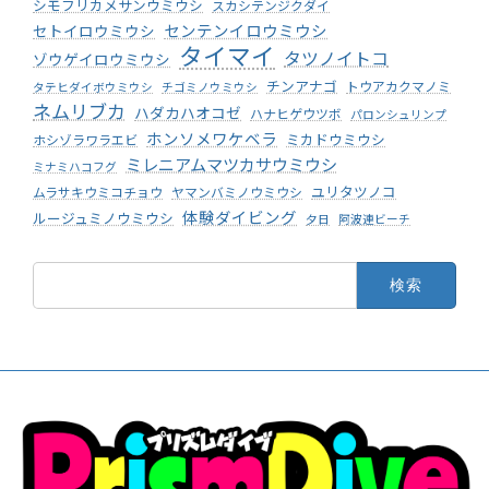
シモフリカメサンウミウシ
スカシテンジクダイ
センテンイロウミウシ
セトイロウミウシ
タイマイ
タツノイトコ
ゾウゲイロウミウシ
チンアナゴ
トウアカクマノミ
タテヒダイボウミウシ
チゴミノウミウシ
ネムリブカ
ハダカハオコゼ
ハナヒゲウツボ
パロンシュリンプ
ホンソメワケベラ
ミカドウミウシ
ホシゾラワラエビ
ミレニアムマツカサウミウシ
ミナミハコフグ
ユリタツノコ
ムラサキウミコチョウ
ヤマンバミノウミウシ
体験ダイビング
ルージュミノウミウシ
夕日
阿波連ビーチ
検
索: