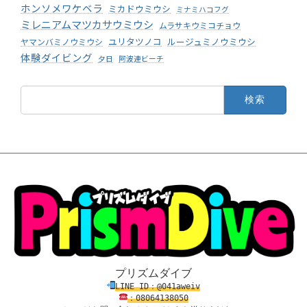
ホンソメワケベラ
ミカドウミウシ
ミナミハコフグ
ミレニアムマツカサウミウシ
ムラサキウミコチョウ
ユリタツノコ
ルージュミノウミウシ
ヤマンバミノウミウシ
体験ダイビング
夕日
阿波連ビーチ
検
索:
プリズムダイブ
LINE ID：@041aweiv
：08
0
64138
050