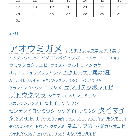
10
11
12
13
14
15
16
17
18
19
20
21
22
23
24
25
26
27
28
29
30
31
« 7月
アオウミガメ
アナモリチュウコシオリエビ
イソコンペイトウガニ
イガグリウミウシ
イッサイウミコチョウ
ウミウシカクレエビ
ウルトラマンホヤ
ウミガメ
カクレモエビ属の1種
オキナワリュウグウウミウシ
カールおじさんホヤ
キスジカンテンウミウシ
キンメモドキ
サンゴテッポウエビ
コブシメ
ケラマミノウミウシ
ザトウクジラ
シモフリカメサンウミウシ
セトイロウミウシ
スカシテンジクダイ
タイマイ
センテンイロウミウシ
ゾウゲイロウミウシ
タツノイトコ
チンアナゴ
タテヒダイボウミウシ
チゴミノウミウシ
ネムリブカ
ハダカハオコゼ
トウアカクマノミ
デバスズメダイ
ハナヒゲウツボ
ホシゾラワラエビ
パロンシュリンプ