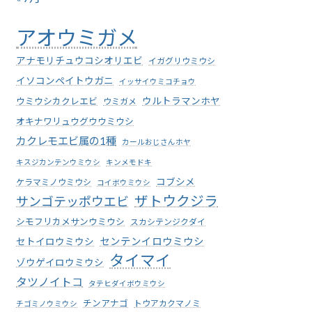
アオウミガメ
アナモリチュウコシオリエビ
イガグリウミウシ
イソコンペイトウガニ
イッサイウミコチョウ
ウミウシカクレエビ
ウルトラマンホヤ
ウミガメ
オキナワリュウグウウミウシ
カクレモエビ属の1種
カールおじさんホヤ
キスジカンテンウミウシ
キンメモドキ
コブシメ
ケラマミノウミウシ
コイボウミウシ
ザトウクジラ
サンゴテッポウエビ
シモフリカメサンウミウシ
スカシテンジクダイ
センテンイロウミウシ
セトイロウミウシ
タイマイ
ゾウゲイロウミウシ
タツノイトコ
タテヒダイボウミウシ
チンアナゴ
トウアカクマノミ
チゴミノウミウシ