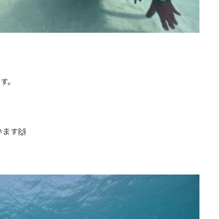
す。
ます🙌