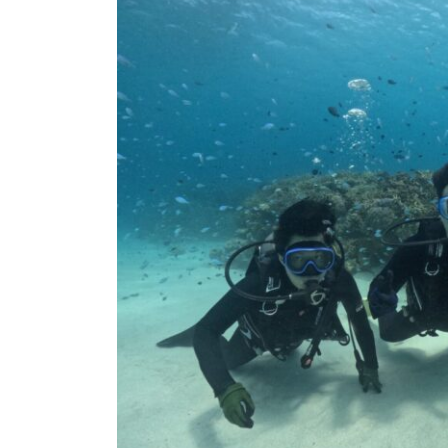
日
時
: