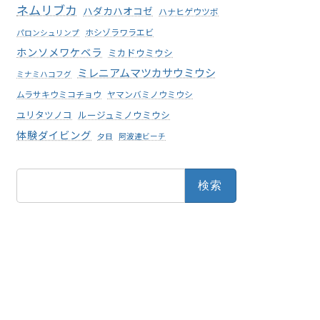
ネムリブカ
ハダカハオコゼ
ハナヒゲウツボ
ホシゾラワラエビ
パロンシュリンプ
ホンソメワケベラ
ミカドウミウシ
ミレニアムマツカサウミウシ
ミナミハコフグ
ムラサキウミコチョウ
ヤマンバミノウミウシ
ユリタツノコ
ルージュミノウミウシ
体験ダイビング
夕日
阿波連ビーチ
検
索: