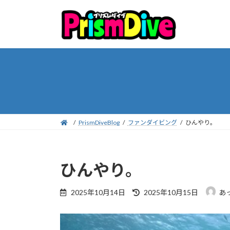
コ
ナ
ン
ビ
テ
ゲ
ン
ー
ツ
シ
へ
ョ
ス
ン
キ
に
ッ
移
プ
動
PrismDiveBlog
ファンダイビング
ひんやり。
ひんやり。
最
2025年10月14日
2025年10月15日
あ
終
更
新