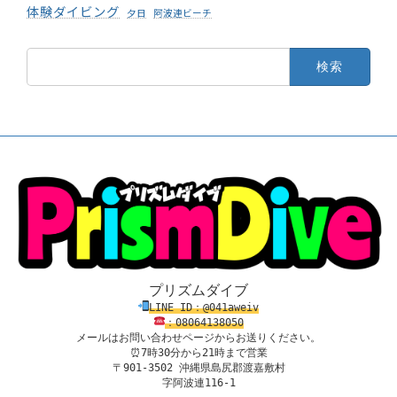
体験ダイビング
夕日
阿波連ビーチ
検
索:
プリズムダイブ
LINE ID：@041aweiv
：08
0
64138
050
メールはお問い合わせページからお送りください。
⏰7時30分から21時まで営業

〒901-3502 沖縄県島尻郡渡嘉敷村

字阿波連116-1