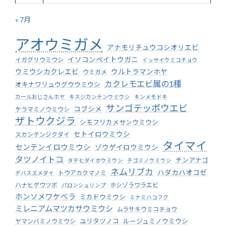
« 7月
アオウミガメ
アナモリチュウコシオリエビ
イソコンペイトウガニ
イガグリウミウシ
イッサイウミコチョウ
ウミウシカクレエビ
ウルトラマンホヤ
ウミガメ
カクレモエビ属の1種
オキナワリュウグウウミウシ
カールおじさんホヤ
キスジカンテンウミウシ
キンメモドキ
サンゴテッポウエビ
コブシメ
ケラマミノウミウシ
ザトウクジラ
シモフリカメサンウミウシ
セトイロウミウシ
スカシテンジクダイ
タイマイ
センテンイロウミウシ
ゾウゲイロウミウシ
タツノイトコ
チンアナゴ
タテヒダイボウミウシ
チゴミノウミウシ
ネムリブカ
ハダカハオコゼ
トウアカクマノミ
デバスズメダイ
ハナヒゲウツボ
ホシゾラワラエビ
パロンシュリンプ
ホンソメワケベラ
ミカドウミウシ
ミナミハコフグ
ミレニアムマツカサウミウシ
ムラサキウミコチョウ
ユリタツノコ
ルージュミノウミウシ
ヤマンバミノウミウシ