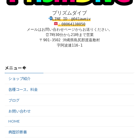
プリズムダイブ
LINE ID：@041aweiv
：08
0
64138
050
メールはお問い合わせページからお送りください。
⏰7時30分から21時まで営業

〒901-3502 沖縄県島尻郡渡嘉敷村

字阿波連116-1
メニュー🐠
ショップ紹介
各種コース、料金
ブログ
お問い合わせ
HOME
病歴診断書