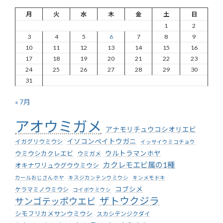
月
火
水
木
金
土
日
1
2
3
4
5
6
7
8
9
10
11
12
13
14
15
16
17
18
19
20
21
22
23
24
25
26
27
28
29
30
31
« 7月
アオウミガメ
アナモリチュウコシオリエビ
イソコンペイトウガニ
イガグリウミウシ
イッサイウミコチョウ
ウミウシカクレエビ
ウルトラマンホヤ
ウミガメ
カクレモエビ属の1種
オキナワリュウグウウミウシ
カールおじさんホヤ
キスジカンテンウミウシ
キンメモドキ
コブシメ
ケラマミノウミウシ
コイボウミウシ
ザトウクジラ
サンゴテッポウエビ
シモフリカメサンウミウシ
スカシテンジクダイ