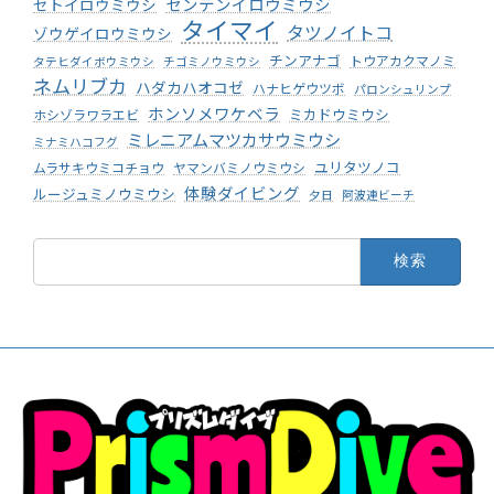
センテンイロウミウシ
セトイロウミウシ
タイマイ
タツノイトコ
ゾウゲイロウミウシ
チンアナゴ
トウアカクマノミ
タテヒダイボウミウシ
チゴミノウミウシ
ネムリブカ
ハダカハオコゼ
ハナヒゲウツボ
パロンシュリンプ
ホンソメワケベラ
ミカドウミウシ
ホシゾラワラエビ
ミレニアムマツカサウミウシ
ミナミハコフグ
ユリタツノコ
ムラサキウミコチョウ
ヤマンバミノウミウシ
体験ダイビング
ルージュミノウミウシ
夕日
阿波連ビーチ
検
索: