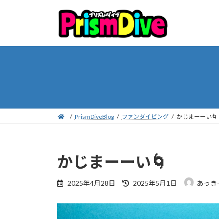
コ
ナ
ン
ビ
テ
ゲ
ン
ー
ツ
シ
へ
ョ
ス
ン
キ
に
ッ
移
プ
動
PrismDiveBlog
ファンダイビング
かじまーーい🌀
かじまーーい🌀
最
2025年4月28日
2025年5月1日
あっき
終
更
新