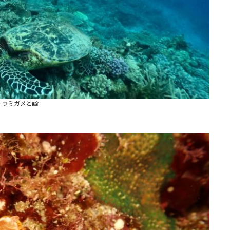
ウミガメと📸