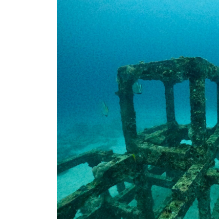
日
時
: