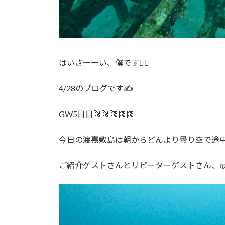
はいさーーい、僕です🙋‍♂️
4/28のブログです✍️
GW5日目🎏🎏🎏🎏🎏
今日の渡嘉敷島は朝からどんより曇り空で途中
ご紹介ゲストさんとリピーターゲストさん、最