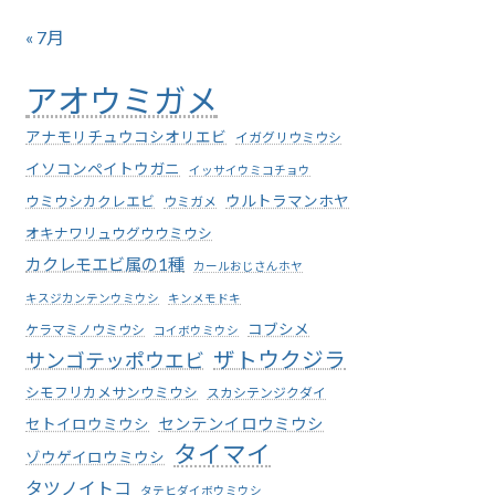
« 7月
アオウミガメ
アナモリチュウコシオリエビ
イガグリウミウシ
イソコンペイトウガニ
イッサイウミコチョウ
ウミウシカクレエビ
ウルトラマンホヤ
ウミガメ
オキナワリュウグウウミウシ
カクレモエビ属の1種
カールおじさんホヤ
キスジカンテンウミウシ
キンメモドキ
コブシメ
ケラマミノウミウシ
コイボウミウシ
ザトウクジラ
サンゴテッポウエビ
シモフリカメサンウミウシ
スカシテンジクダイ
センテンイロウミウシ
セトイロウミウシ
タイマイ
ゾウゲイロウミウシ
タツノイトコ
タテヒダイボウミウシ