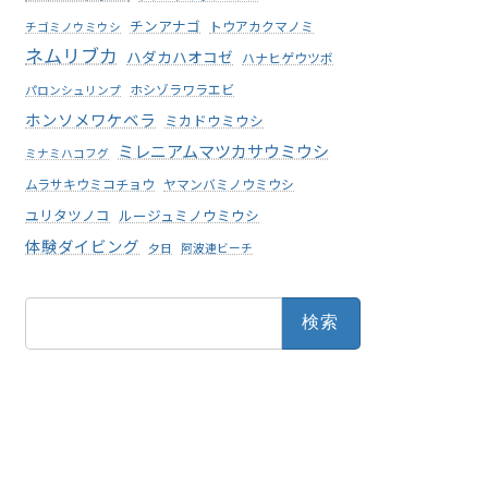
チンアナゴ
トウアカクマノミ
チゴミノウミウシ
ネムリブカ
ハダカハオコゼ
ハナヒゲウツボ
ホシゾラワラエビ
パロンシュリンプ
ホンソメワケベラ
ミカドウミウシ
ミレニアムマツカサウミウシ
ミナミハコフグ
ムラサキウミコチョウ
ヤマンバミノウミウシ
ユリタツノコ
ルージュミノウミウシ
体験ダイビング
夕日
阿波連ビーチ
検
索: