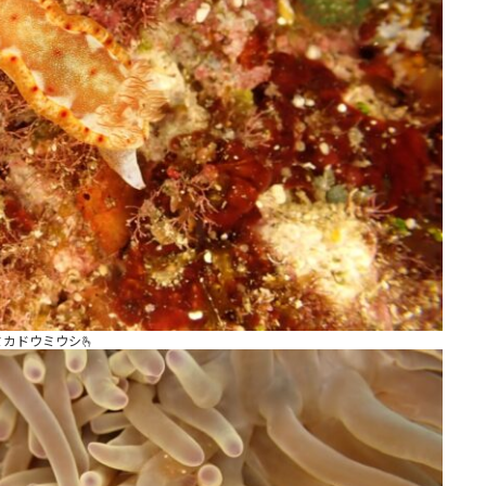
ミカドウミウシ🫰