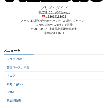
プリズムダイブ
LINE ID：@041aweiv
：08
0
64138
050
メールはお問い合わせページからお送りください。
⏰7時30分から21時まで営業

〒901-3502 沖縄県島尻郡渡嘉敷村

字阿波連116-1
メニュー🐠
ショップ紹介
各種コース、料金
ブログ
お問い合わせ
HOME
病歴診断書