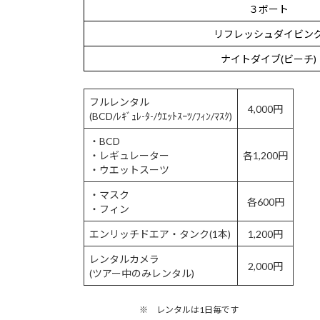
３ボート
リフレッシュダイビン
ナイトダイブ(ビーチ)
フルレンタル
4,000円
(BCD/ﾚｷﾞｭﾚ-ﾀ-/ｳｴｯﾄｽｰﾂ/ﾌｨﾝ/ﾏｽｸ)
・BCD
・レギュレーター
各1,200円
・ウエットスーツ
・マスク
各600円
・フィン
エンリッチドエア・タンク(1本)
1,200円
レンタルカメラ
2,000円
(ツアー中のみレンタル)
※ レンタルは1日毎です