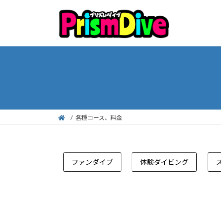
コ
ナ
ン
ビ
テ
ゲ
ン
ー
ツ
シ
へ
ョ
ス
ン
キ
に
ッ
移
プ
動
各種コース、料金
ファンダイブ
体験ダイビング