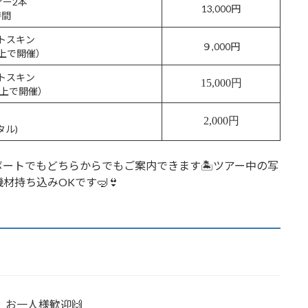
ー2本
13,000円
時間
トスキン
９,000円
上で開催）
トスキン
15,000円
以上で開催）
ラ
2,000円
タル)
ートでもどちらからでもご案内できます🏝ツアー中の写
材持ち込みOKです🤿👙
。お一人様歓迎🙌