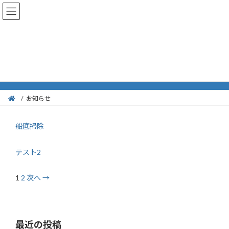
コ
ナ
ン
ビ
テ
ゲ
ン
ー
ツ
シ
へ
ョ
お知らせ
ス
ン
キ
に
ッ
移
プ
動
お知らせ
船底掃除
テスト2
1
2
次へ →
最近の投稿