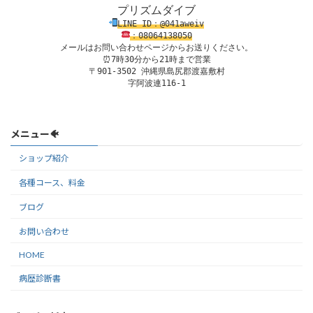
プリズムダイブ
LINE ID：@041aweiv
：08
0
64138
050
メールはお問い合わせページからお送りください。
⏰7時30分から21時まで営業

〒901-3502 沖縄県島尻郡渡嘉敷村

字阿波連116-1
メニュー🐠
ショップ紹介
各種コース、料金
ブログ
お問い合わせ
HOME
病歴診断書